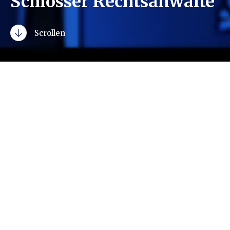
Schlosser Rechtsanwälte
Scrollen
Herzlich willkommen
auf der Homepage der
Rechtsanwaltskanzlei
Schlosser Rechtsanwälte
in Köln
.
„Nur, wer die Rechtspflege als ethisches