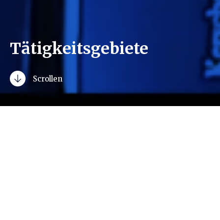
Tätigkeitsgebiete
Scrollen
Das Recht ist in unserer heutigen Zeit
einem steten Wandel unterworfen.
Gleichzeitig werden auch immer mehr
Bereiche Gegenstand einer
umfangreichen und detailreichen
Gesetzgebung und Rechtsprechung.